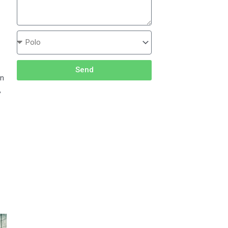
Send
on
,