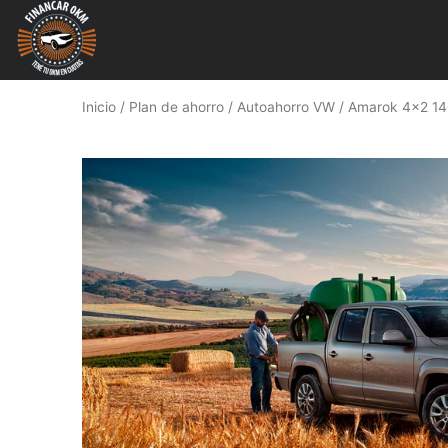
Inicio
/
Plan de ahorro
/
Autoahorro VW
/ Amarok 4×2 1